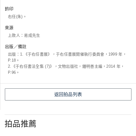
鈐印
右任(朱)。
來源
上款人：易成先生
出版／備註
出版：1.《于右任書展》，于右任書展開催執行委員會，1999 年，
P.18。
2.《于右任書法全集 (7)》，文物出版社，鍾明善主編，2014 年，
P.96。
返回拍品列表
拍品推薦