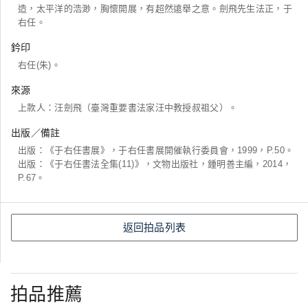
造，太平洋的浩渺，胸懷開展，有超然遠舉之意。劍飛先生法正，于
右任。
鈐印
右任(朱)。
來源
上款人：汪劍飛（臺灣重要書法家汪中教授叔祖父）。
出版／備註
出版：《于右任書展》，于右任書展開催執行委員會，1999，P.50。
出版：《于右任書法全集(11)》，文物出版社，鍾明善主編，2014，
P.67。
返回拍品列表
拍品推薦