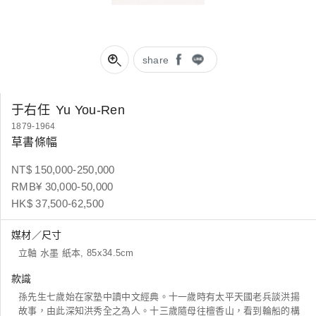
share
于右任
Yu You-Ren
1879-1964
草書條幅
NT$ 150,000-250,000
RMB¥ 30,000-50,000
HK$ 37,500-62,500
媒材／尺寸
立軸 水墨 紙本, 85x34.5cm
款識
孫先生七歲始在家塾中讀中文經典。十一歲時有太平天國老兵談洪揚
故事，由此深知洪秀全之為人。十三歲隨母往檀香山，看到輪船的構