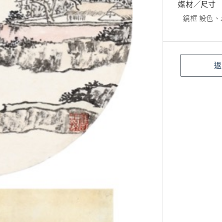
媒材／尺寸
鏡框 設色、水
返