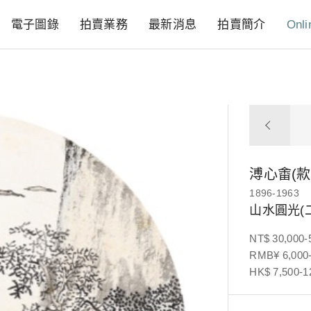
電子圖錄
拍賣業務
最新消息
拍賣簡介
Onli
溥心畬(款
1896-1963
山水圓光(
NT$ 30,000-
RMB¥ 6,000-
HK$ 7,500-1