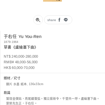
share
于右任
Yu You-Ren
1879-1964
草書《盧綸塞下曲》
NT$ 240,000-280,000
RMB¥ 48,000-56,000
HK$ 60,000-70,000
媒材／尺寸
鏡片 水墨 紙本, 136x33cm
款識
鷲翎金僕姑，燕尾繡蝥弧。獨立揚新令，千營共一呼。盧綸塞下曲。
景榮先生正，于右任。