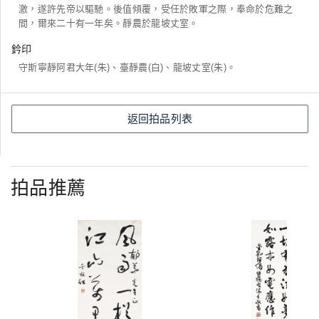
激，遂許先帝以驅馳。後值傾覆，受任於敗軍之際，奉命於危難之
間，爾來二十有一年矣。靜農於龍坡丈室。
鈐印
守斯寧靜阿君大年(朱)、臺靜農(白)、龍坡丈室(朱)。
返回拍品列表
拍品推薦