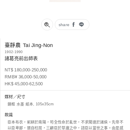
share
臺靜農
Tai Jing-Non
1902-1990
諸葛亮前出師表
NT$ 180,000-250,000
RMB¥ 36,000-50,000
HK$ 45,000-62,500
媒材／尺寸
鏡框 水墨 紙本, 105x35cm
款識
臣本布衣，躬耕於南陽，苟全性命於亂世，不求聞達於諸侯。先帝不
以臣卑鄙，猥自枉屈，三顧臣於草廬之中，諮臣以當世之事。由是感