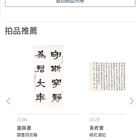
返回拍品列表
拍品推薦
3186
3228
臺靜農
黃君實
隸書四言聯
桃花源記