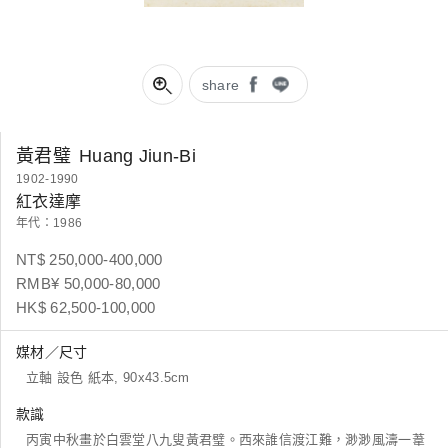
share
黃君璧
Huang Jiun-Bi
1902-1990
紅衣達摩
年代：1986
NT$ 250,000-400,000
RMB¥ 50,000-80,000
HK$ 62,500-100,000
媒材／尺寸
立軸 設色 紙本, 90x43.5cm
款識
丙寅中秋畫於白雲堂八九叟黃君璧。西來誰信渡江難，渺渺風濤一葦