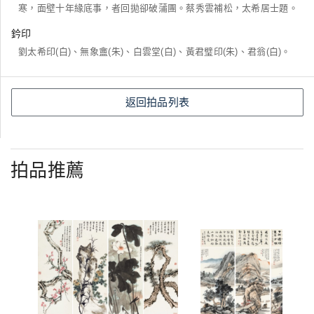
寒，面壁十年緣底事，者回拋卻破蒲團。蔡秀雲補松，太希居士題。
鈐印
劉太希印(白)、無象盦(朱)、白雲堂(白)、黃君璧印(朱)、君翁(白)。
返回拍品列表
拍品推薦