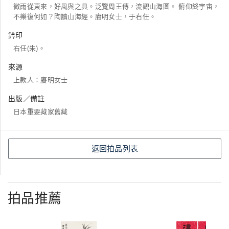
微雨從東來，好風與之具。泛覽周王傳，流觀山海圖。 俯仰終宇宙，
不樂復何如？陶讀山海經。賡明女士，于右任。
鈐印
右任(朱)。
來源
上款人：賡明女士
出版／備註
日本重要藏家舊藏
返回拍品列表
拍品推薦