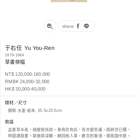
share
于右任
Yu You-Ren
1879-1964
草書條幅
NT$ 120,000-160,000
RMB¥ 24,000-32,000
HK$ 30,000-40,000
媒材／尺寸
鏡框 水墨 紙本, 65.5x23.5cm
款識
孟夏草木長，繞屋樹扶疏。衆鳥欣有託，吾亦愛吾廬。既耕亦已種，
時還讀我書。窮巷隔深轍，頗回故人車。歡言酌春酒，摘我園中蔬。