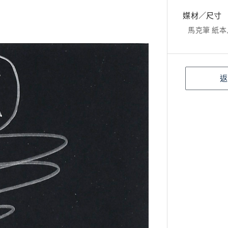
媒材／尺寸
馬克筆 紙本, 
返