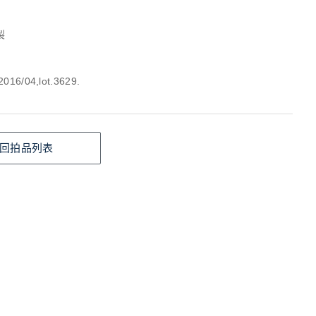
製
6/04,lot.3629.
回拍品列表