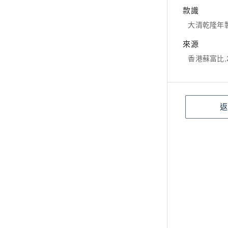
款識
大清乾隆年
來源
香港蘇富比,201
返