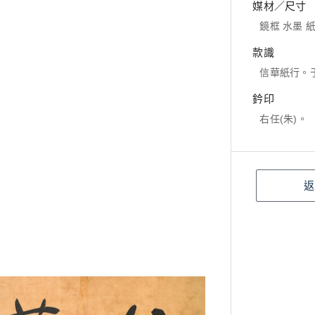
媒材／尺寸
鏡框 水墨 紙本
款識
信華紙行。
鈐印
右任(朱)。
返