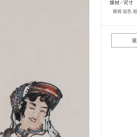
媒材／尺寸
鏡框 設色 紙本
返