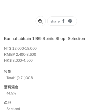
share
Bunnahabhain 1989 Spirits Shop` Selection
NT$ 12,000-18,000
RMB¥ 2,400-3,600
HK$ 3,000-4,500
容量
Total:1(0.7L)OGB
酒精濃度
44.5%
產地
Scotland