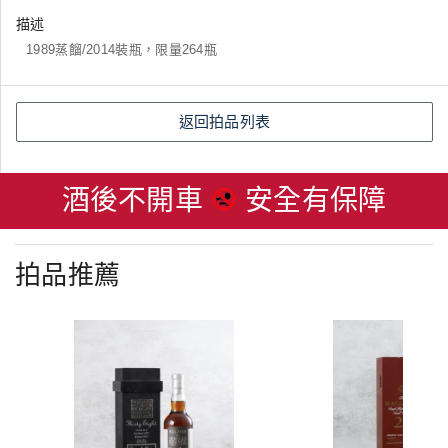
描述
1989蒸餾/2014裝瓶，限量264瓶
返回拍品列表
酒後不開車
安全有保障
拍品推薦