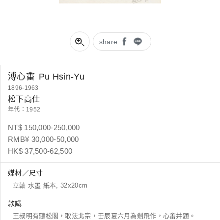
share
溥心畬
Pu Hsin-Yu
1896-1963
松下高仕
年代：1952
NT$ 150,000-250,000
RMB¥ 30,000-50,000
HK$ 37,500-62,500
媒材／尺寸
立軸 水墨 紙本, 32x20cm
款識
王叔明有聽松閣，取法北宗，壬辰夏六月為劍飛作，心畬并題。