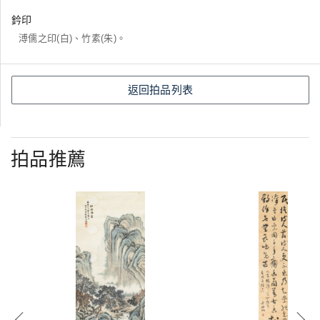
鈐印
溥儒之印(白)、竹素(朱)。
返回拍品列表
拍品推薦