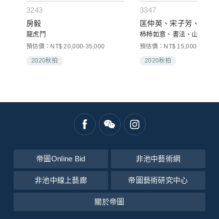
3243
3347
房毅
匡仲英、宋子芳、佩衡
龍虎鬥
柿柿如意、書法、山水(三件
預估價：NT$ 20,000-35,000
預估價：NT$ 15,000-30,000
2020秋拍
2020秋拍
帝圖Online Bid
非池中藝術網
非池中線上藝廊
帝圖藝術研究中心
關於帝圖