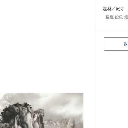
媒材／尺寸
鏡框 設色 紙本
返