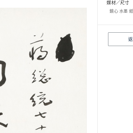
媒材／尺寸
鏡心 水墨 紙本
返