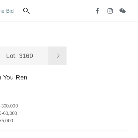
ne Bid
Lot. 3160
u You-Ren
聯
-300,000
-60,000
75,000