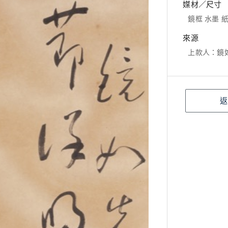
媒材／尺寸
鏡框 水墨 紙本
來源
上款人：鏡
返