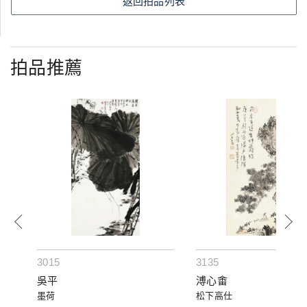
返回拍品列表
拍品推薦
3015
3135
吳平
溥心畬
墨荷
松下高仕