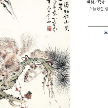
媒材／尺寸
立軸 設色 紙本
返