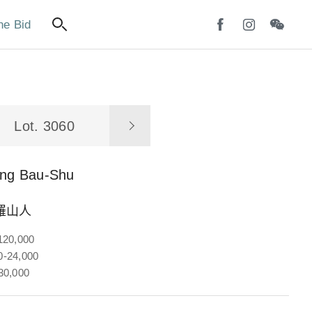
ne Bid
Lot. 3060
ing Bau-Shu
羅山人
120,000
-24,000
30,000