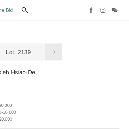
ne Bid
Lot. 2139
sieh Hsiao-De
80,000
-16,000
20,000