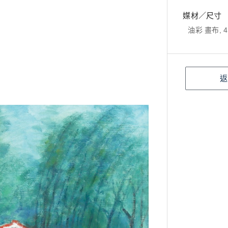
媒材／尺寸
油彩 畫布, 4
返