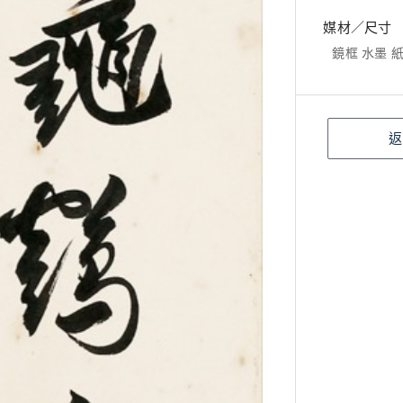
媒材／尺寸
鏡框 水墨 紙本
返