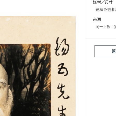
媒材／尺寸
鏡框 銀鹽相紙
來源
同一上款：
返