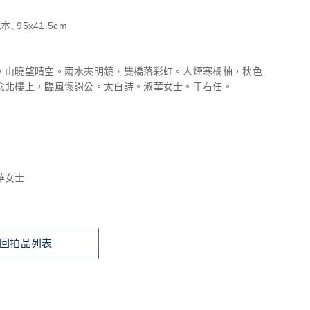
, 95x41.5cm
，山曉望晴空。兩水夾明鏡，雙橋落彩虹。人煙寒橘柚，秋色
念北樓上，臨風懷謝公。太白詩。淑華女士。于右任。
華女士
回拍品列表