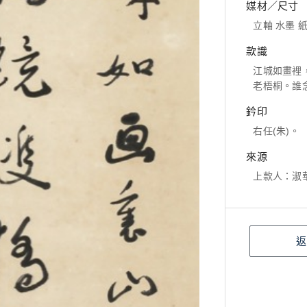
媒材／尺寸
立軸 水墨 紙本
款識
江城如畫裡
老梧桐。誰
鈐印
右任(朱)。
來源
上款人：淑
返