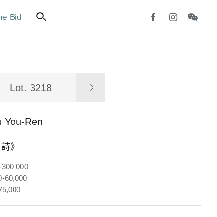
ne Bid
Lot. 3218
u You-Ren
白詩》
-300,000
-60,000
75,000