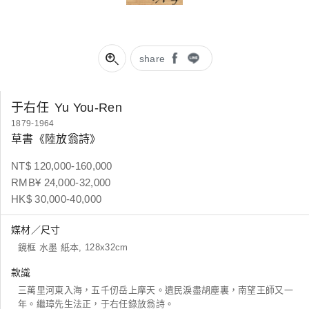
share
于右任
Yu You-Ren
1879-1964
草書《陸放翁詩》
NT$ 120,000-160,000
RMB¥ 24,000-32,000
HK$ 30,000-40,000
媒材／尺寸
鏡框 水墨 紙本, 128x32cm
款識
三萬里河東入海，五千仞岳上摩天。遺民淚盡胡塵裏，南望王師又一
年。繼璋先生法正，于右任錄放翁詩。