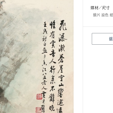
媒材／尺寸
鏡片 設色 紙本
返