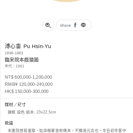
share
溥心畬
Pu Hsin-Yu
1896-1963
臨宋院本戲猿圖
年代：1961
NT$ 600,000-1,200,000
RMB¥ 120,000-240,000
HK$ 150,000-300,000
媒材／尺寸
鏡框 設色 紙本, 23x22.5cm
款識
宋畫院善寫墨猿，如梁楷輩皆有傳本，不獨易元吉也。辛丑初冬客中