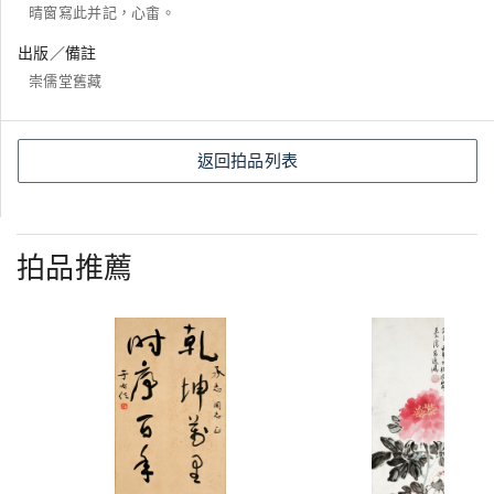
晴窗寫此并記，心畬。
出版／備註
崇儒堂舊藏
返回拍品列表
拍品推薦