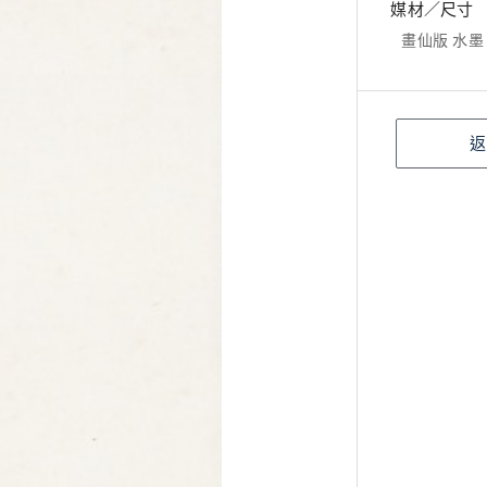
媒材／尺寸
畫仙版 水墨 紙
返