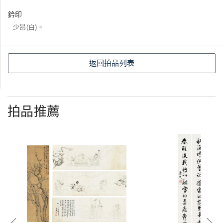
鈐印
少昂(白)。
返回拍品列表
拍品推薦