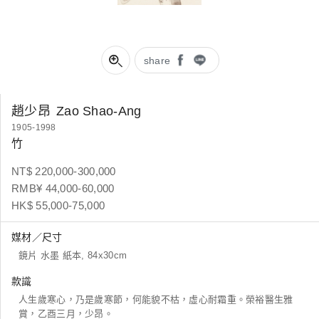
share
趙少昂
Zao Shao-Ang
1905-1998
竹
NT$ 220,000-300,000
RMB¥ 44,000-60,000
HK$ 55,000-75,000
媒材／尺寸
鏡片 水墨 紙本, 84x30cm
款識
人生歲寒心，乃是歲寒節，何能貌不枯，虛心耐霜重。榮裕醫生雅
賞，乙酉三月，少昂。