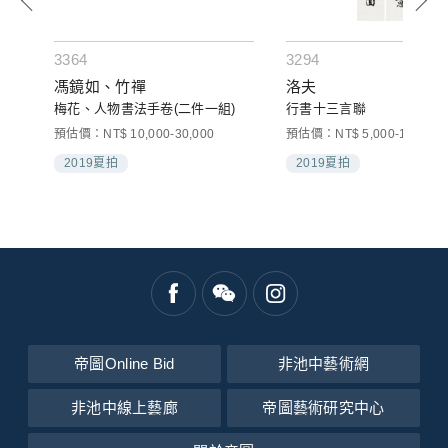
3364
3294
馮鏡如、竹禪
洛夫
梅花、人物書法手卷(二件一組)
行書十三言聯
預估價：NT$ 10,000-30,000
預估價：NT$ 5,000-10,000
2019夏拍
2019夏拍
帝圖Online Bid
非池中藝術網
非池中線上藝廊
帝圖藝術研究中心