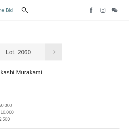
ne Bid
Lot. 2060
akashi Murakami
50,000
10,000
2,500