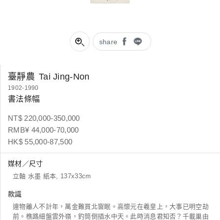
share
臺靜農
Tai Jing-Non
1902-1990
書法條幅
NT$ 220,000-350,000
RMB¥ 44,000-70,000
HK$ 55,000-87,500
媒材／尺寸
立軸 水墨 紙本, 137x33cm
款識
違物離人不計年，萬金難買北窗眠。高懷元在羲皇上，大事已明空劫
前。樵路細盤雲外嶺，釣筒倒插水中天。此時消息君知否？千載巢由