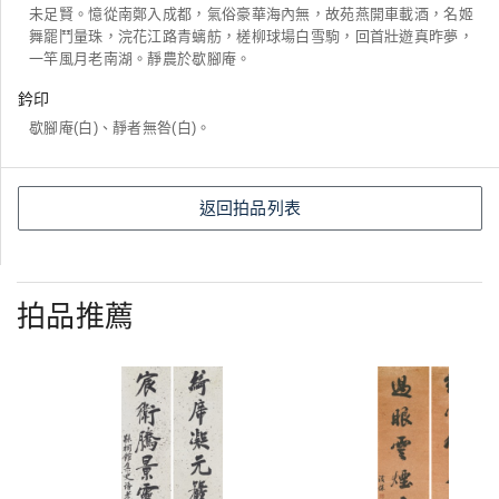
未足賢。憶從南鄭入成都，氣俗豪華海內無，故苑燕開車載酒，名姬
舞罷鬥量珠，浣花江路青螭舫，槎柳球場白雪駒，回首壯遊真昨夢，
一竿風月老南湖。靜農於歇腳庵。
鈐印
歇腳庵(白)、靜者無咎(白)。
返回拍品列表
拍品推薦