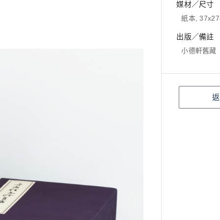
媒材／尺寸
紙本, 37x27
出版／備註
小德軒舊藏
返