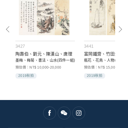
3427
3441
陶壽伯、劉元、陳漢山、唐理
富岡鐵齋、竹田生、竹
幅
墨梅、梅菊、書法、山水(四件一組)
瓶花、花鳥、人物(三件一
預估價：NT$ 10,000-20,000
預估價：NT$ 15,000-25,00
2019秋拍
2019秋拍