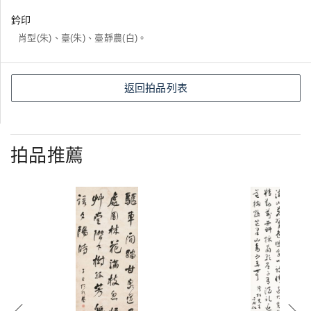
鈐印
肖型(朱)、臺(朱)、臺靜農(白)。
返回拍品列表
拍品推薦