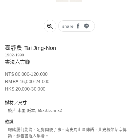
share
臺靜農
Tai Jing-Non
1902-1990
書法六言聯
NT$ 80,000-120,000
RMB¥ 16,000-24,000
HK$ 20,000-30,000
媒材／尺寸
鏡片 水墨 紙本, 65x8.5cm x2
款識
噉豬腸何能為，足狗肉便了事。南史周山國傳語，北史慕榮紹宗傳
語，靜者書近人集聯。