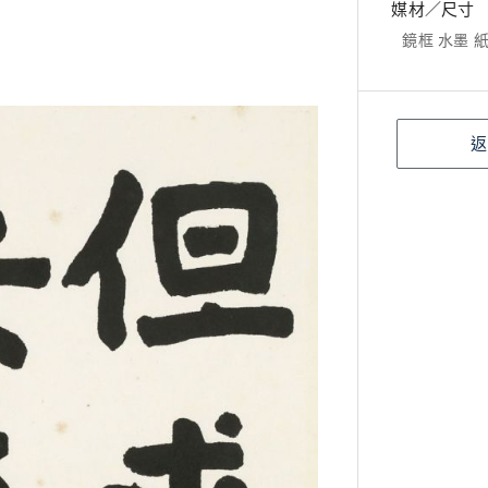
媒材／尺寸
鏡框 水墨 紙本
返