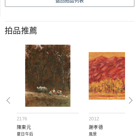
返回拍品列表
拍品推薦
2176
2012
陳東元
謝孝德
夏日午后
風景