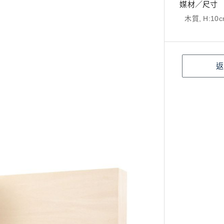
媒材／尺寸
木質, H:10c
返