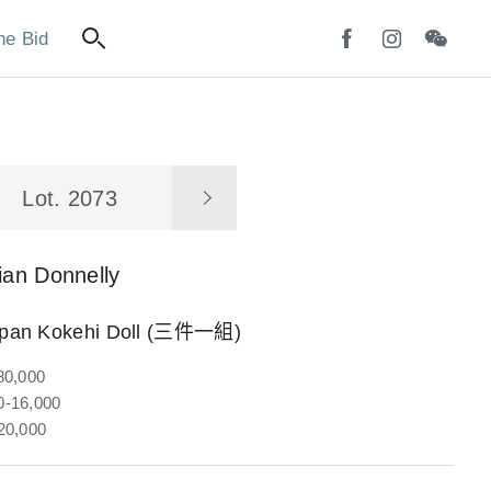
ne Bid
Lot. 2073
ian Donnelly
apan Kokehi Doll (三件一組)
80,000
-16,000
20,000