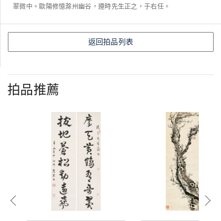
翠微中。歐陽修憶滁州幽谷，遵時先生正之，于右任。
返回拍品列表
拍品推薦