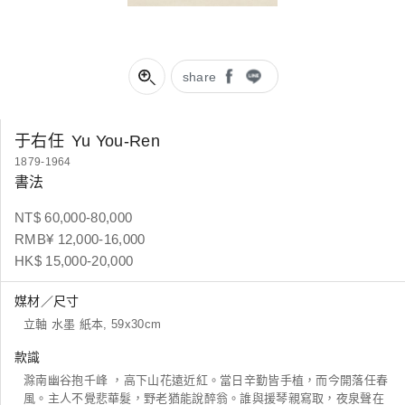
share
于右任
Yu You-Ren
1879-1964
書法
NT$ 60,000-80,000
RMB¥ 12,000-16,000
HK$ 15,000-20,000
媒材／尺寸
立軸 水墨 紙本, 59x30cm
款識
滁南幽谷抱千峰 ，高下山花遠近紅。當日辛勤皆手植，而今開落任春
風。主人不覺悲華髮，野老猶能說醉翁。誰與援琴親寫取，夜泉聲在