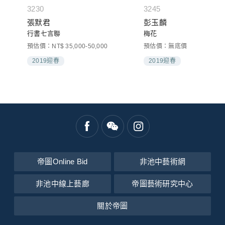
3230
3245
張默君
彭玉麟
行書七言聯
梅花
預估價：NT$ 35,000-50,000
預估價：無底價
2019迎春
2019迎春
帝圖Online Bid
非池中藝術網
非池中線上藝廊
帝圖藝術研究中心
關於帝圖