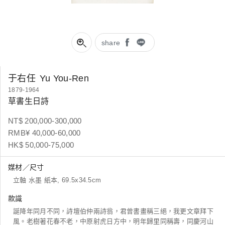
share
于右任
Yu You-Ren
1879-1964
草書生日詩
NT$ 200,000-300,000
RMB¥ 40,000-60,000
HK$ 50,000-75,000
媒材／尺寸
立軸 水墨 紙本, 69.5x34.5cm
款識
誕降年同月不同，詩壇伯仲兩詩翁，君曾書畫稱三絕，我更文章拜下
風。老樹著花春不老，中原射虎日方中，明年歸里同稱壽，同慶河山