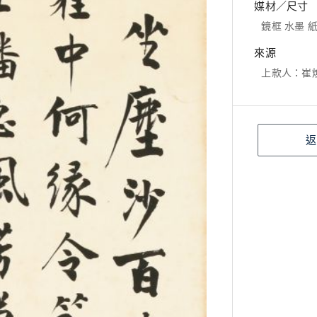
媒材／尺寸
鏡框 水墨 紙本
來源
上款人：崔
返