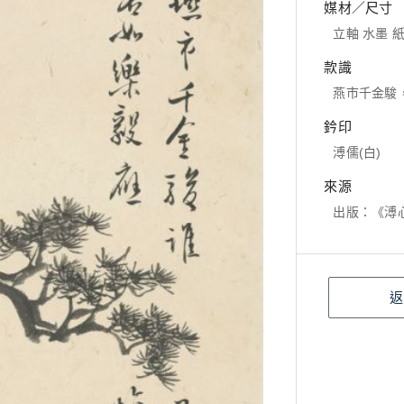
媒材／尺寸
立軸 水墨 紙本
款識
燕市千金駿
鈐印
溥儒(白)
來源
出版：《溥心
返