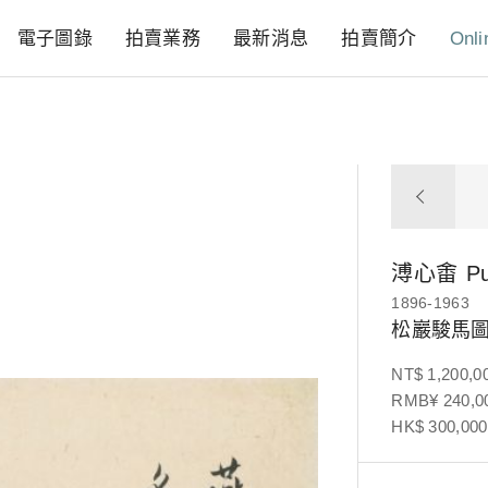
電子圖錄
拍賣業務
最新消息
拍賣簡介
Onli
溥心畬
P
1896-1963
松巖駿馬
NT$ 1,200,0
RMB¥ 240,00
HK$ 300,000