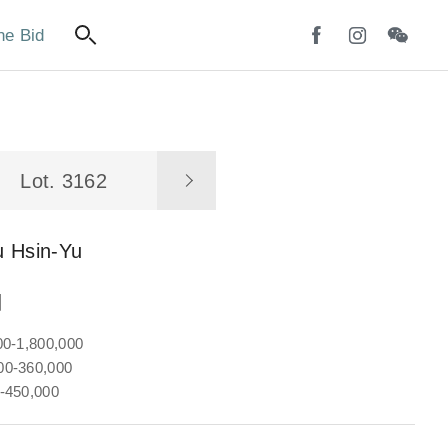
ne Bid
Lot. 3162
u Hsin-Yu
圖
00-1,800,000
0-360,000
-450,000