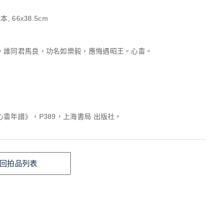
, 66x38.5cm
，誰同君馬良，功名如樂毅，應悔遇昭王。心畬。
畬年譜》，P389，上海書局 出版社。
回拍品列表