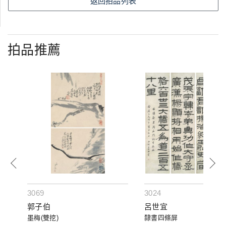
返回拍品列表
拍品推薦
3069
3024
郭子伯
呂世宜
墨梅(雙挖)
隸書四條屏