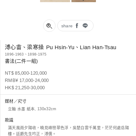
share
溥心畬、梁寒操
Pu Hsin-Yu、Lian Han-Tsau
1896-1963、1898-1975
書法(二件一組)
NT$ 85,000-120,000
RMB¥ 17,000-24,000
HK$ 21,250-30,000
媒材／尺寸
立軸 水墨 紙本, 130x32cm
款識
滿天風雨夕陽收，曉見峰巒翠色浮，吳楚白雲千萬里，茫茫何處岳陽
樓。廷爵先生吟正，溥儒。