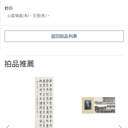
鈐印
心畬翰墨(朱)、玉壺(朱)。
返回拍品列表
拍品推薦