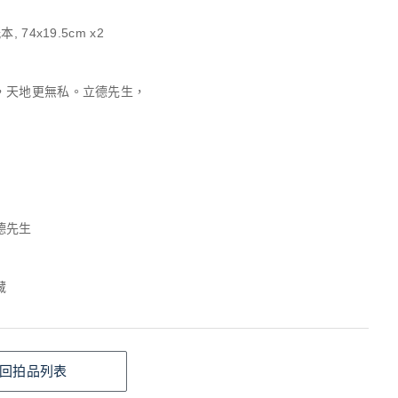
, 74x19.5cm x2
，天地更無私。立德先生，
德先生
藏
回拍品列表