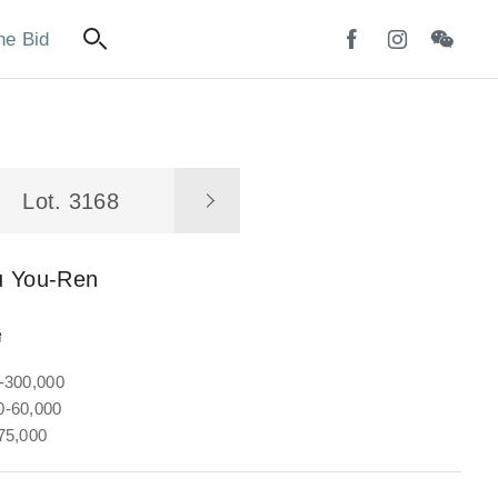
ne Bid
Lot. 3168
u You-Ren
聯
-300,000
-60,000
75,000