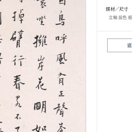
媒材／尺寸
立軸 設色 紙本
返