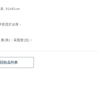
, 91x91cm
李奇茂於台灣。
、墨(朱)、采風堂(白)。
回拍品列表