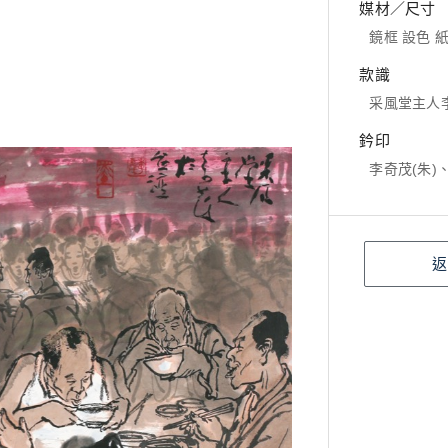
媒材／尺寸
鏡框 設色 紙本
款識
采風堂主人
鈐印
李奇茂(朱)
返