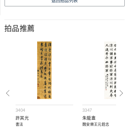
返回拍品列表
拍品推薦
3404
3347
許其光
朱龍盦
書法
魏安樂王元銓志