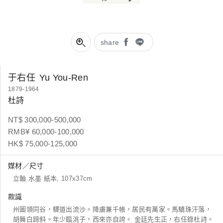
share
于右任
Yu You-Ren
1879-1964
杜詩
NT$ 300,000-500,000
RMB¥ 60,000-100,000
HK$ 75,000-125,000
媒材／尺寸
立軸 水墨 紙本, 107x37cm
款識
州圖領同谷，驛道出流沙。降虜兼千帳，居民有萬家。馬驕珠汗落，
胡舞白蹄斜。年少臨洮子，西來亦自誇。 金廷先生正，右任錄杜詩。