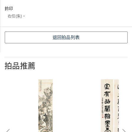
鈐印
右任(朱)。
返回拍品列表
拍品推薦