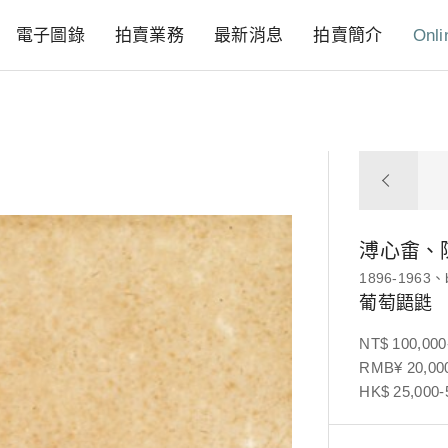
電子圖錄
拍賣業務
最新消息
拍賣簡介
Onli
溥心畬、
1896-1963、
葡萄鼯鼪
NT$ 100,000
RMB¥ 20,000
HK$ 25,000-