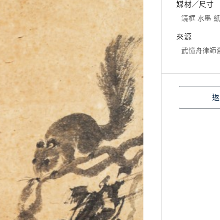
媒材／尺寸
鏡框 水墨 紙本
來源
武憶舟律師
返