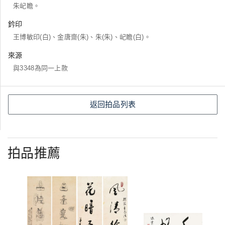
朱屺瞻。
鈐印
王博敏印(白)、金唐齋(朱)、朱(朱)、屺瞻(白)。
來源
與3348為同一上款
返回拍品列表
拍品推薦