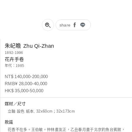
share
朱屺瞻
Zhu Qi-Zhan
1892-1996
花卉手卷
年代：1985
NT$ 140,000-200,000
RMB¥ 28,000-40,000
HK$ 35,000-50,000
媒材／尺寸
立軸 設色 紙本, 32x60cm；32x173cm
款識
花香不在多。王伯敏。仲林畫友正，乙丑春月畫于北京釣魚台賓館，